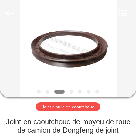
en
caoutchouc
Fournisseur.
Copyright
©
2019
-
2023
MAISON
rubberoil-
seal.com.
All
Rights
Reserved.
PRODUITS
À
PROPOS
DE
NOUS
Joint d'huile en caoutchouc
VISITE
Joint en caoutchouc de moyeu de roue
D'USINE
de camion de Dongfeng de joint