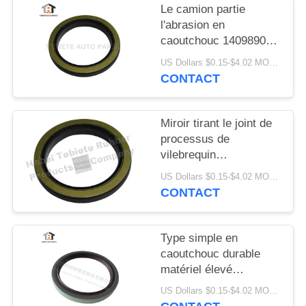
Le camion partie
l'abrasion en
caoutchouc 1409890
1313719 résistants de
US Dollars $0.15-$4.02 MOQ:10PCS
vieillissement
CONTACT
d'isolation de joint de
vilebrequin de FFPM
Miroir tirant le joint de
processus de
vilebrequin
75x100x10/13mm pour
US Dollars $0.15-$4.02 MOQ:500pcs
le joint rotatoire
CONTACT
intérieur du camion
1409890 de Scania
Type simple en
caoutchouc durable
matériel élevé
80x100x10mm de TB
US Dollars $0.15-$4.02 MOQ:20pcs
de lèvre de joint de