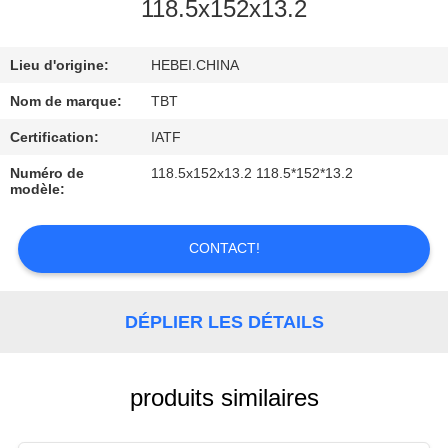
118.5x152x13.2
CONTRÔLE
Lieu d'origine:
HEBEI.CHINA
DE
QUALITÉ
Nom de marque:
TBT
Certification:
IATF
CONTACTEZ-
Numéro de
118.5x152x13.2 118.5*152*13.2
modèle:
NOUS
CONTACT!
NOUVELLES
DÉPLIER LES DÉTAILS
CAS
produits similaires