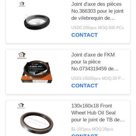
Joint d'axe des pièces
No.366303 pour le joint
de vilebrequin de
pièces de camion de
USD0.206/pcs MOQ:500 PCs
SCANIA NBR+PTFE
CONTACT
Joint d'axe de FKM
pour la pièce
No.0734319459 de
camion de /VOLVO
USD1-USD5/pcs MOQ:20 PCs
/MAN /DAF /IVECO de
CONTACT
transmission de ZF
130x160x18 Front
Wheel Hub Oil Seal
pour le joint de TB de
Mercedes Benz
$1-10/1pcs MOQ:20pcs