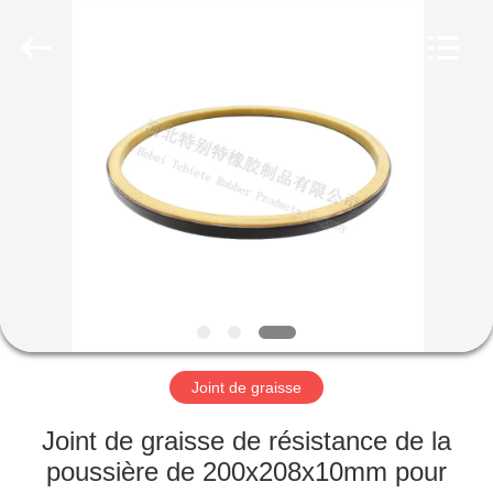
en
caoutchouc
Fournisseur.
Copyright
©
2019
-
2023
MAISON
rubberoil-
seal.com.
All
Rights
Reserved.
PRODUITS
À
PROPOS
DE
NOUS
Joint de graisse
VISITE
Joint de graisse de résistance de la
D'USINE
poussière de 200x208x10mm pour