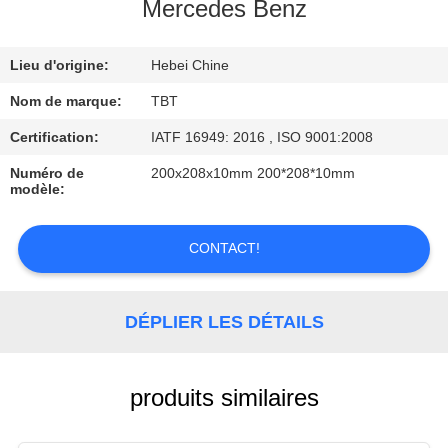
Mercedes Benz
CONTRÔLE
Lieu d'origine:
Hebei Chine
DE
QUALITÉ
Nom de marque:
TBT
Certification:
IATF 16949: 2016 , ISO 9001:2008
CONTACTEZ-
Numéro de
200x208x10mm 200*208*10mm
modèle:
NOUS
CONTACT!
NOUVELLES
DÉPLIER LES DÉTAILS
CAS
produits similaires