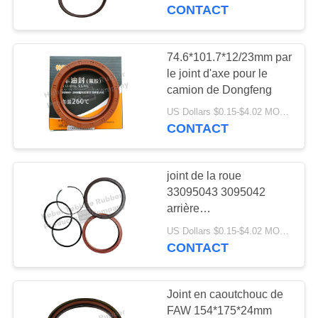
CONTACT
CONTRÔLE
DE
74.6*101.7*12/23mm par
QUALITÉ
le joint d'axe pour le
camion de Dongfeng
US Dollars $0.15-$4.02 MOQ:500pcs
CONTACTEZ-
CONTACT
NOUS
joint de la roue
NOUVELLES
33095043 3095042
arrière
VOLVO/Dongfeng
CAS
US Dollars $0.15-$4.02 MOQ:500pcs
CONTACT
PLAN
Joint en caoutchouc de
DU
FAW 154*175*24mm