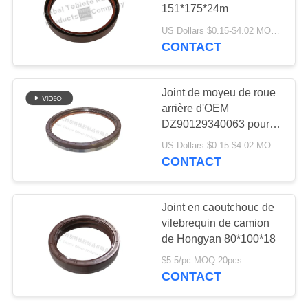
SITE
151*175*24m
US Dollars $0.15-$4.02 MOQ:500PCS
PRIVACY
CONTACT
POLICY
Joint de moyeu de roue
arrière d'OEM
DZ90129340063 pour
Hande Axle
US Dollars $0.15-$4.02 MOQ:50 PCs
185x210x22mm
CONTACT
Joint en caoutchouc de
vilebrequin de camion
de Hongyan 80*100*18
$5.5/pc MOQ:20pcs
CONTACT