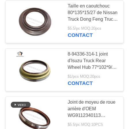
Taille en caoutchouc
80*135*15/27 de Nissan
Truck Dong Feng Truck
de joint d'OEM
$5.5/pc MOQ:20pcs
AE7943E
CONTACT
8-94336-314-1 joint
d'Isuzu Truck Rear
Wheel Hub 77*102*9/19
OEM8-94336-314-0
$1/pcs MOQ:20pcs
CONTACT
Joint de moyeu de roue
arrière d'OEM
WG9112340113
190*220*30 pour de
$5.5/pc MOQ:10PCS
sinos lèvres du camion