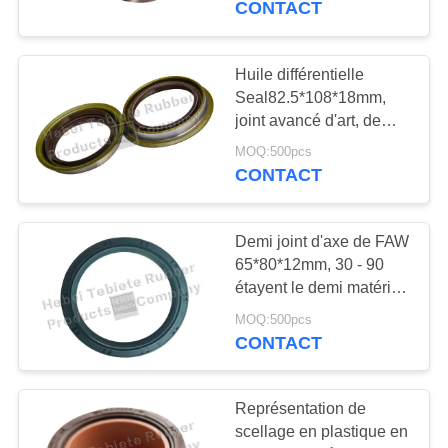
CONTACT
2, demi type en
caoutchouc
Huile différentielle
Seal82.5*108*18mm,
joint avancé d'art, de
haute qualité, matériel
MOQ:500pcs
de NBR, OEM de
CONTACT
Chenglong H7
Demi joint d'axe de FAW
65*80*12mm, 30 - 90
étayent le demi matériel
résistant à l'usure de
MOQ:500pcs
joint d'axe de dureté
CONTACT
adapté aux besoins du
client, NBR
Représentation de
scellage en plastique en