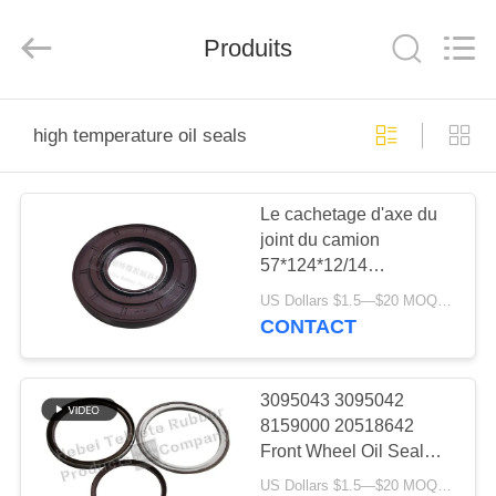
Te
Rubber
Product
Co.,
Produits
Ltd..
All
Rights
Reserved.
MAISON
Developed
by
high temperature oil seals
ECER
PRODUITS
Le cachetage d'axe du
joint du camion
À
57*124*12/14
PROPOS
57x124x12/14 adapte le
US Dollars $1.5—$20 MOQ:20 PCs
camion japonais Hino
DE
CONTACT
NOUS
3095043 3095042
8159000 20518642
VISITE
Front Wheel Oil Seal
D'USINE
VOLVO Shanxi
US Dollars $1.5—$20 MOQ:20pcs