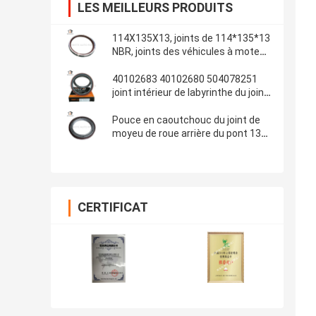
LES MEILLEURS PRODUITS
114X135X13, joints de 114*135*13
NBR, joints des véhicules à moteur,
pièces en caoutchouc, matériel de
joints : NBR
40102683 40102680 504078251
joint intérieur de labyrinthe du joint
de vilebrequin d'IVECO
100*130*13/14
Pouce en caoutchouc du joint de
moyeu de roue arrière du pont 13T
d'OEM 681734 Fuwa 108x153x17
4.250x6.000x0.680
CERTIFICAT