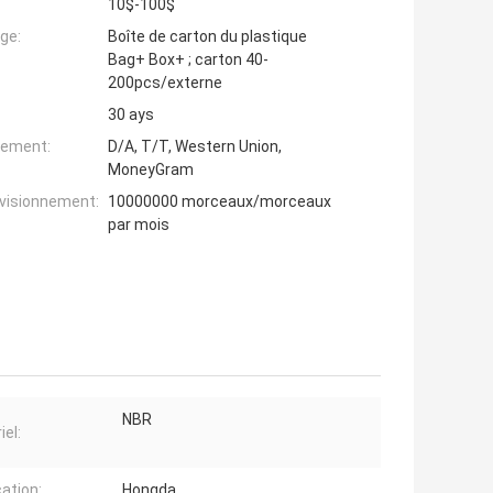
10$-100$
ge:
Boîte de carton du plastique
Bag+ Box+ ; carton 40-
200pcs/externe
30 ays
iement:
D/A, T/T, Western Union,
MoneyGram
ovisionnement:
10000000 morceaux/morceaux
par mois
NBR
iel:
cation:
Hongda