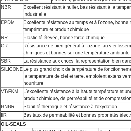
NBR
Excellent résistant à huiler, bas résistant à la tempér
industrielle
EPDM
Excellente résistance au temps et à l'ozone, bonne 
température et produit chimique
NR
Élasticité élevée, bonne force chimique
CR
Résistance de bien général à l'ozone, au vieillisse
chimiques et bonnes sur une température ambiante 
SBR
La résistance aux chocs, la représentation bien dan
SILICONE
Le plus grand choix de température de fonctionneme
la température de ciel et terre, emploient extensive
nourriture
VT/FKM
L'excellente résistance à la haute température et 
produit chimique, de perméabilité et de compression
HNBR
Stabilité thermique et résistance à l'oxydation
IIR
Bas taux de perméabilité et bonnes propriétés élect
OIL-SEALS