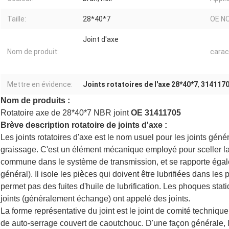
Taille:
28*40*7
OE N
Joint d'axe
Nom de produit:
carac
Mettre en évidence:
Joints rotatoires de l'axe 28*40*7
,
31411705
Nom de produits :
Rotatoire axe de 28*40*7 NBR joint
OE 31411705
Brève description rotatoire de joints d'axe :
Les joints rotatoires d'axe est le nom usuel pour les joints géné
graissage. C'est un élément mécanique employé pour sceller la g
commune dans le système de transmission, et se rapporte égal
général). Il isole les pièces qui doivent être lubrifiées dans les
permet pas des fuites d'huile de lubrification. Les phoques stati
joints (généralement échange) ont appelé des joints.
La forme représentative du joint est le joint de comité technique
de auto-serrage couvert de caoutchouc. D'une façon générale, le