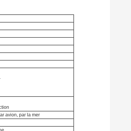
+
ction
avion, par la mer
ne