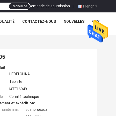
Demande de soumission
|
French
Recherche
QUALITÉ
CONTACTEZ-NOUS
NOUVELLES
CAS
05
uit:
HEBEI.CHINA
Tebiete
IATF16949
e:
Comité technique
ement et expédition:
mande min:
50 morceaux