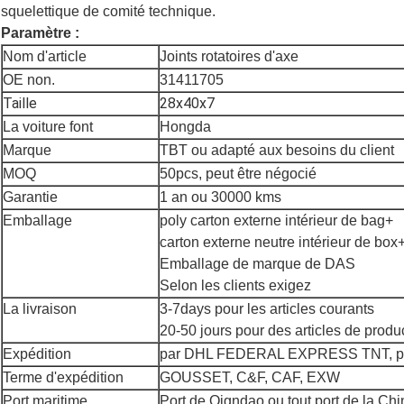
squelettique de comité technique.
Paramètre :
Nom d'article
Joints rotatoires d'axe
OE non.
31411705
Taille
28x40x7
La voiture font
Hongda
Marque
TBT ou adapté aux besoins du client
MOQ
50pcs, peut être négocié
Garantie
1 an ou 30000 kms
Emballage
poly carton externe intérieur de bag+
carton externe neutre intérieur de box
Emballage de marque de DAS
Selon les clients exigez
La livraison
3-7days pour les articles courants
20-50 jours pour des articles de produ
Expédition
par DHL FEDERAL EXPRESS TNT, par 
Terme d'expédition
GOUSSET, C&F, CAF, EXW
Port maritime
Port de Qigndao ou tout port de la Chi