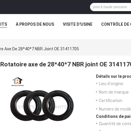
ITS
À PROPOS DE NOUS
VISITE D'USINE
CONTRÔLE DE 
re Axe De 28*40*7 NBR Joint OE 31411705
Rotatoire axe de 28*40*7 NBR joint OE 314117
Détails sur le prod
Lieu d'origine:
Nom de marque:
Certification:
Numéro de modèl
Conditions de pai
Quantité de com