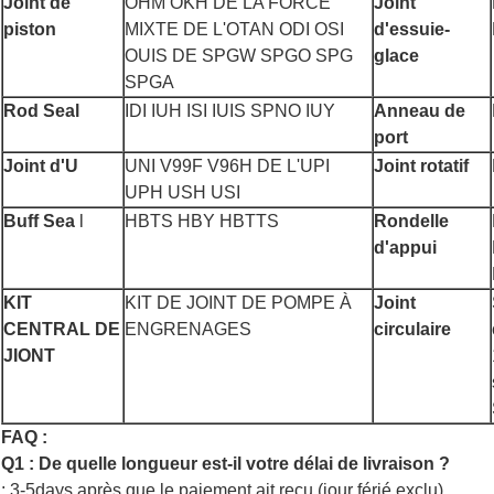
Joint de
OHM OKH DE LA FORCE
Joint
piston
MIXTE DE L'OTAN ODI OSI
d'essuie-
OUIS DE SPGW SPGO SPG
glace
SPGA
Rod Seal
IDI IUH ISI IUIS SPNO IUY
Anneau de
port
Joint d'U
UNI V99F V96H DE L'UPI
Joint rotatif
UPH USH USI
Buff Sea
l
HBTS HBY HBTTS
Rondelle
d'appui
KIT
KIT DE JOINT DE POMPE À
Joint
CENTRAL DE
ENGRENAGES
circulaire
JIONT
FAQ :
Q1 : De quelle longueur est-il votre délai de livraison ?
: 3-5days après que le paiement ait reçu (jour férié exclu).