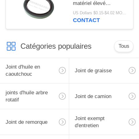
matériel élevé
80x100x10mm de TB
US Dollars $0.15-$4.02 MOQ:20pcs
de lèvre de joint de
CONTACT
qualité de de joint
Catégories populaires
Tous
Joint d'huile en
Joint de graisse
caoutchouc
joints d'huile arbre
Joint de camion
rotatif
Joint exempt
Joint de remorque
d'entretien