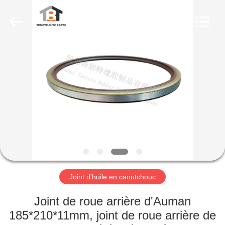
pression
Supplier.
Copyright
©
2019
-
2025
Hebei
MAISON
Te
Bie
Te
Rubber
Product
PRODUITS
Co.,
Ltd..
All
Rights
Reserved.
À
Developed
by
ECER
PROPOS
DE
NOUS
Joint d'huile en caoutchouc
VISITE
Joint de roue arrière d'Auman
D'USINE
185*210*11mm, joint de roue arrière de