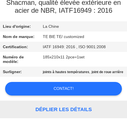
Shacman, qualité élevée extérieure en
acier de NBR, IATF16949 : 2016
CONTRÔLE
DE
Lieu d'origine:
La Chine
QUALITÉ
Nom de marque:
TE BIE TE/ customized
CONTACTEZ-
Certification:
IATF 16949: 2016 , ISO 9001:2008
NOUS
Numéro de
185x210x11 2pce=1set
modèle:
Surligner:
,
joints à hautes températures
joint de roue arrière
NOUVELLES
CONTACT!
CAS
PLAN
DÉPLIER LES DÉTAILS
DU