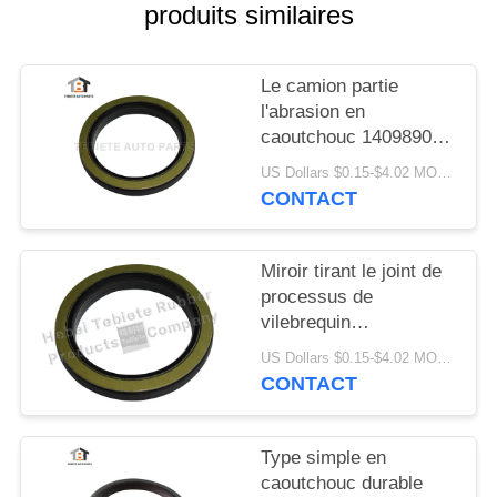
SITE
produits similaires
PRIVACY
Le camion partie
POLICY
l'abrasion en
caoutchouc 1409890
1313719 résistants de
US Dollars $0.15-$4.02 MOQ:10PCS
vieillissement
CONTACT
d'isolation de joint de
vilebrequin de FFPM
Miroir tirant le joint de
processus de
vilebrequin
75x100x10/13mm pour
US Dollars $0.15-$4.02 MOQ:500pcs
le joint rotatoire
CONTACT
intérieur du camion
1409890 de Scania
Type simple en
caoutchouc durable