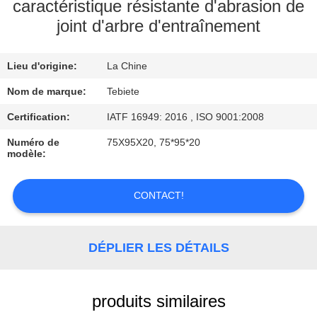
caractéristique résistante d'abrasion de
joint d'arbre d'entraînement
CONTRÔLE
DE
Lieu d'origine:
La Chine
QUALITÉ
Nom de marque:
Tebiete
CONTACTEZ-
Certification:
IATF 16949: 2016 , ISO 9001:2008
NOUS
Numéro de
75X95X20, 75*95*20
modèle:
NOUVELLES
CONTACT!
CAS
DÉPLIER LES DÉTAILS
produits similaires