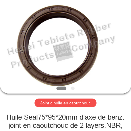
Fournisseur.
Copyright
©
2019
-
2023
rubberoil-
seal.com.
MAISON
All
Rights
Reserved.
Developed
by
PRODUITS
ECER
À
PROPOS
DE
NOUS
Joint d'huile en caoutchouc
VISITE
Huile Seal75*95*20mm d'axe de benz.
D'USINE
joint en caoutchouc de 2 layers.NBR,