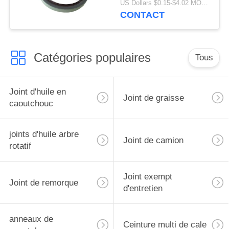
US Dollars $0.15-$4.02 MOQ:20pcs
de lèvre de joint de
CONTACT
qualité de de joint
Catégories populaires
Tous
Joint d'huile en
Joint de graisse
caoutchouc
joints d'huile arbre
Joint de camion
rotatif
Joint exempt
Joint de remorque
d'entretien
anneaux de
Ceinture multi de cale