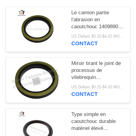
Le camion partie
l'abrasion en
caoutchouc 1409890
1313719 résistants de
US Dollars $0.15-$4.02 MOQ:10PCS
vieillissement
CONTACT
d'isolation de joint de
vilebrequin de FFPM
Miroir tirant le joint de
processus de
vilebrequin
75x100x10/13mm pour
US Dollars $0.15-$4.02 MOQ:500pcs
le joint rotatoire
CONTACT
intérieur du camion
1409890 de Scania
Type simple en
caoutchouc durable
matériel élevé
80x100x10mm de TB