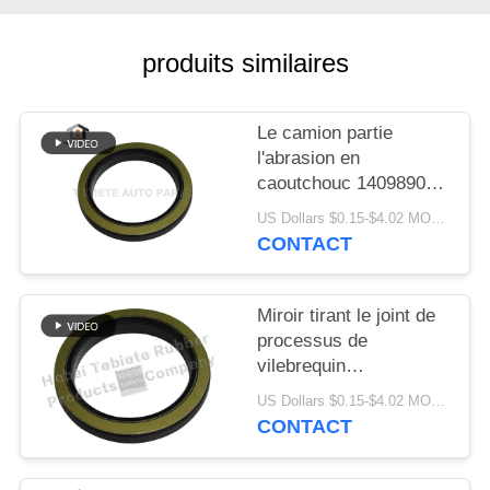
SITE
produits similaires
PRIVACY
POLICY
Le camion partie
l'abrasion en
caoutchouc 1409890
1313719 résistants de
US Dollars $0.15-$4.02 MOQ:10PCS
vieillissement
CONTACT
d'isolation de joint de
vilebrequin de FFPM
Miroir tirant le joint de
processus de
vilebrequin
75x100x10/13mm pour
US Dollars $0.15-$4.02 MOQ:500pcs
le joint rotatoire
CONTACT
intérieur du camion
1409890 de Scania