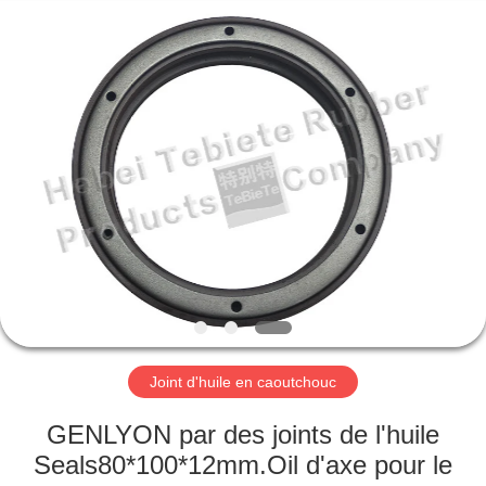
Te
Rubber
Product
Co.,
Ltd..
All
Rights
Reserved.
MAISON
Developed
by
ECER
PRODUITS
À
PROPOS
DE
NOUS
Joint d'huile en caoutchouc
VISITE
GENLYON par des joints de l'huile
D'USINE
Seals80*100*12mm.Oil d'axe pour le