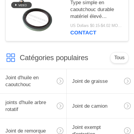
Type simple en
caoutchouc durable
matériel élevé
80x100x10mm de TB
US Dollars $0.15-$4.02 MOQ:20pcs
de lèvre de joint de
CONTACT
qualité de de joint
Catégories populaires
Tous
Joint d'huile en
Joint de graisse
caoutchouc
joints d'huile arbre
Joint de camion
rotatif
Joint exempt
Joint de remorque