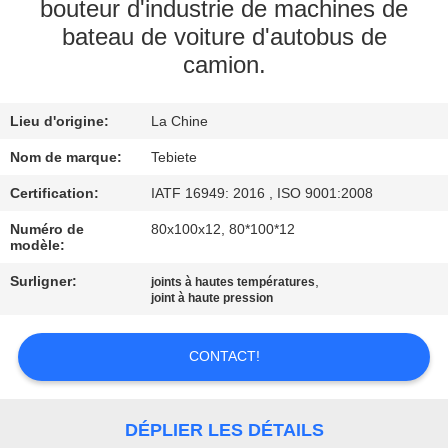
bouteur d'industrie de machines de
bateau de voiture d'autobus de
CONTRÔLE
camion.
DE
QUALITÉ
Lieu d'origine:
La Chine
Nom de marque:
Tebiete
CONTACTEZ-
Certification:
IATF 16949: 2016 , ISO 9001:2008
NOUS
Numéro de
80x100x12, 80*100*12
modèle:
NOUVELLES
Surligner:
,
joints à hautes températures
joint à haute pression
CAS
CONTACT!
PLAN
DU
DÉPLIER LES DÉTAILS