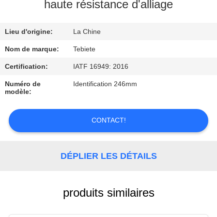
haute résistance d'alliage
CONTRÔLE
Lieu d'origine:
La Chine
DE
QUALITÉ
Nom de marque:
Tebiete
Certification:
IATF 16949: 2016
CONTACTEZ-
Numéro de
Identification 246mm
modèle:
NOUS
CONTACT!
NOUVELLES
DÉPLIER LES DÉTAILS
CAS
produits similaires