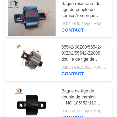
Bague résistante de
tige de couple de
camion/remorque
105*52*110 (trou 19)
USD5.1-5.5USD/pcs MOQ:50pcs
millimètre HINO/ISUZU
CONTACT
V-Bar Bush
55542-00Z00/55542-
00Z02/55542-Z2005
douille de tige de
couple de camion
USD5.1-5.5USD/pcs MOQ:50 pièces
japonais pour Nissan
CONTACT
105x52x110 trou 19mm
Bague de tige de
couple de camion
HINO 105*52*110
φ19mm 49305-
USD5.1-5.5USD/pcs MOQ:50 pièces
1110T/493051110